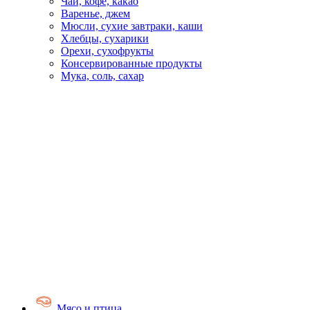
Чай, кофе, какао
Варенье, джем
Мюсли, сухие завтраки, каши
Хлебцы, сухарики
Орехи, сухофрукты
Консервированные продукты
Мука, соль, сахар
Мясо и птица