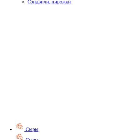
Сэндвичи, пирожки
Сыры
Сыры