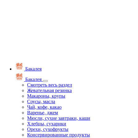
Бакалея
Бакалея
Смотреть весь раздел
Жевательная резинка
Макароны, крупы
Соусы, масла
Чай, кофе, какао
Варенье, джем
Мюсли, сухие завтраки, каши
Хлебцы, сухарики
Орехи, сухофрукты
Консервированные продукты