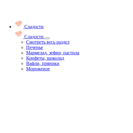
Сладости
Сладости
Смотреть весь раздел
Печенье
Мармелад, зефир, пастила
Конфеты, шоколад
Вафли, пряники
Мороженое