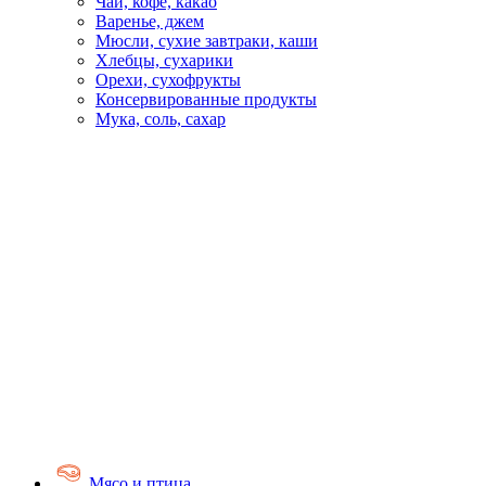
Чай, кофе, какао
Варенье, джем
Мюсли, сухие завтраки, каши
Хлебцы, сухарики
Орехи, сухофрукты
Консервированные продукты
Мука, соль, сахар
Мясо и птица