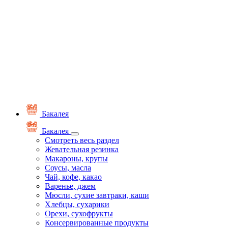
Бакалея
Бакалея
Смотреть весь раздел
Жевательная резинка
Макароны, крупы
Соусы, масла
Чай, кофе, какао
Варенье, джем
Мюсли, сухие завтраки, каши
Хлебцы, сухарики
Орехи, сухофрукты
Консервированные продукты