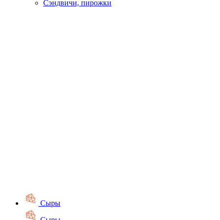
Сэндвичи, пирожки
Сыры
Сыры