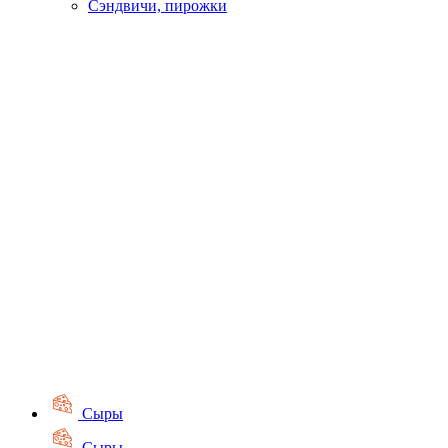
Сэндвичи, пирожки
Сыры
Сыры