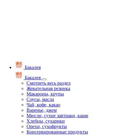
Бакалея
Бакалея
Смотреть весь раздел
Жевательная резинка
Макароны, крупы
Соусы, масла
Чай, кофе, какао
Варенье, джем
Мюсли, сухие завтраки, каши
Хлебцы, сухарики
Орехи, сухофрукты
Консервированные продукты