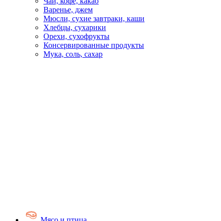
Чай, кофе, какао
Варенье, джем
Мюсли, сухие завтраки, каши
Хлебцы, сухарики
Орехи, сухофрукты
Консервированные продукты
Мука, соль, сахар
Мясо и птица