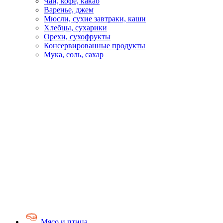
Чай, кофе, какао
Варенье, джем
Мюсли, сухие завтраки, каши
Хлебцы, сухарики
Орехи, сухофрукты
Консервированные продукты
Мука, соль, сахар
Мясо и птица