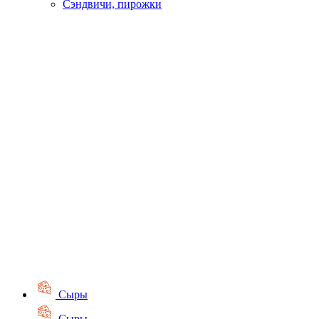
Сэндвичи, пирожки
Сыры
Сыры