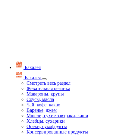
Бакалея
Бакалея
Смотреть весь раздел
Жевательная резинка
Макароны, крупы
Соусы, масла
Чай, кофе, какао
Варенье, джем
Мюсли, сухие завтраки, каши
Хлебцы, сухарики
Орехи, сухофрукты
Консервированные продукты