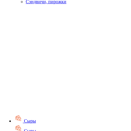
Сэндвичи, пирожки
Сыры
Сыры