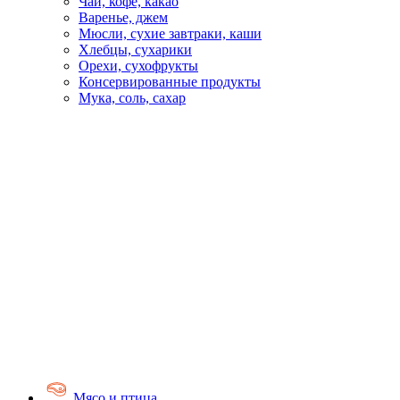
Чай, кофе, какао
Варенье, джем
Мюсли, сухие завтраки, каши
Хлебцы, сухарики
Орехи, сухофрукты
Консервированные продукты
Мука, соль, сахар
Мясо и птица