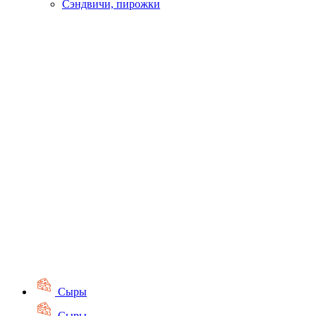
Сэндвичи, пирожки
Сыры
Сыры