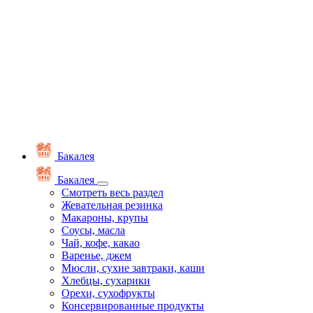
Бакалея
Бакалея
Смотреть весь раздел
Жевательная резинка
Макароны, крупы
Соусы, масла
Чай, кофе, какао
Варенье, джем
Мюсли, сухие завтраки, каши
Хлебцы, сухарики
Орехи, сухофрукты
Консервированные продукты