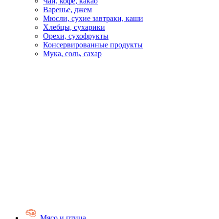
Чай, кофе, какао
Варенье, джем
Мюсли, сухие завтраки, каши
Хлебцы, сухарики
Орехи, сухофрукты
Консервированные продукты
Мука, соль, сахар
Мясо и птица