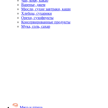
Чай, кофе, какао
Варенье, джем
Мюсли, сухие завтраки, каши
Хлебцы, сухарики
Орехи, сухофрукты
Консервированные продукты
Мука, соль, сахар
Мясо и птица