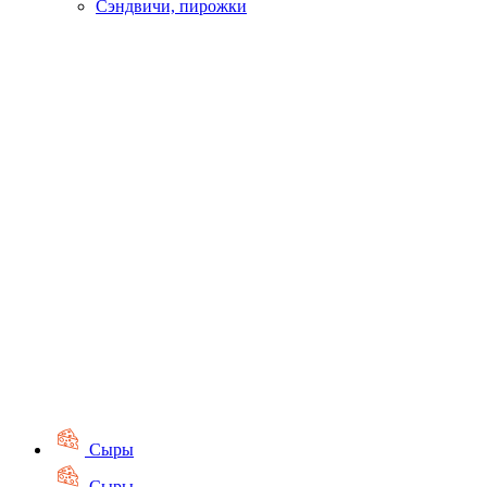
Сэндвичи, пирожки
Сыры
Сыры