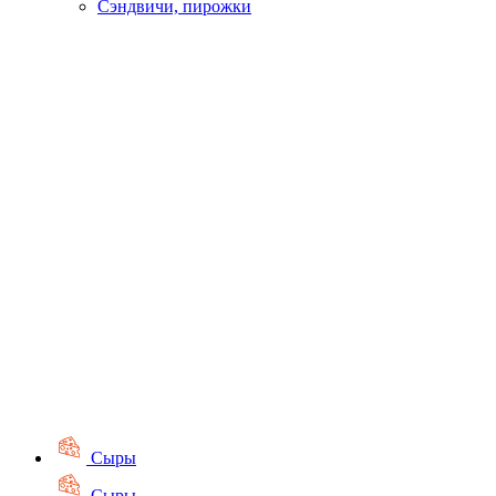
Сэндвичи, пирожки
Сыры
Сыры