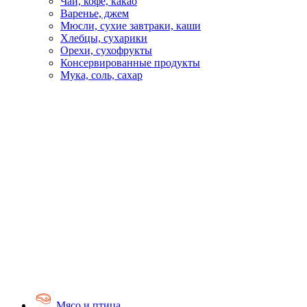
Чай, кофе, какао
Варенье, джем
Мюсли, сухие завтраки, каши
Хлебцы, сухарики
Орехи, сухофрукты
Консервированные продукты
Мука, соль, сахар
Мясо и птица