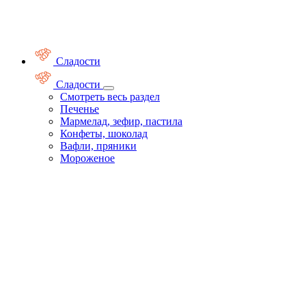
Сладости
Сладости
Смотреть весь раздел
Печенье
Мармелад, зефир, пастила
Конфеты, шоколад
Вафли, пряники
Мороженое