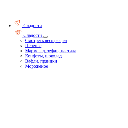
Сладости
Сладости
Смотреть весь раздел
Печенье
Мармелад, зефир, пастила
Конфеты, шоколад
Вафли, пряники
Мороженое