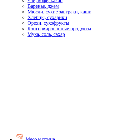
Чай, кофе, какао
Варенье, джем
Мюсли, сухие завтраки, каши
Хлебцы, сухарики
Орехи, сухофрукты
Консервированные продукты
Мука, соль, сахар
Мясо и птица