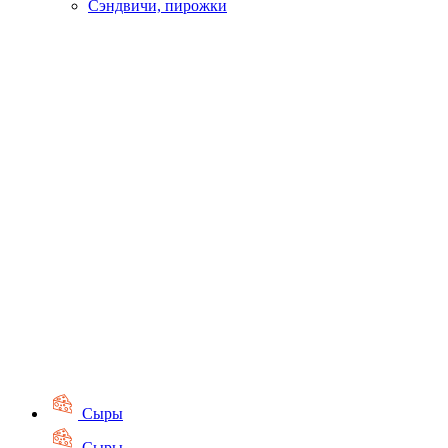
Сэндвичи, пирожки
Сыры
Сыры