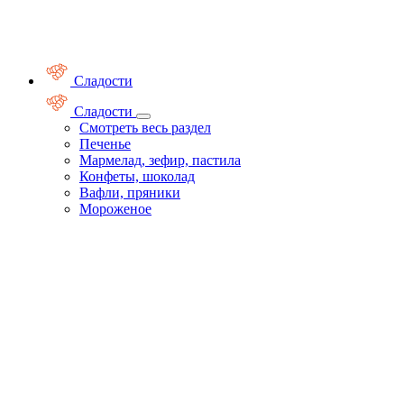
Сладости
Сладости
Смотреть весь раздел
Печенье
Мармелад, зефир, пастила
Конфеты, шоколад
Вафли, пряники
Мороженое